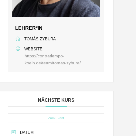
LEHRER*IN
TOMÁS ZYBURA
WEBSITE
https://contratiempo-
koeln.de/team/tomas-zybura/
NÄCHSTE KURS
Zum Event
DATUM