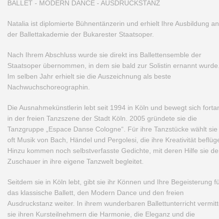
BALLET - MODERN DANCE - AUSDRUCKSTANZ
Natalia ist diplomierte Bühnentänzerin und erhielt Ihre Ausbildung an
der Ballettakademie der Bukarester Staatsoper.
Nach Ihrem Abschluss wurde sie direkt ins Ballettensemble der
Staatsoper übernommen, in dem sie bald zur Solistin ernannt wurde
Im selben Jahr erhielt sie die Auszeichnung als beste
Nachwuchschoreographin.
Die Ausnahmekünstlerin lebt seit 1994 in Köln und bewegt sich forta
in der freien Tanzszene der Stadt Köln. 2005 gründete sie die
Tanzgruppe „Espace Danse Cologne“. Für ihre Tanzstücke wählt sie
oft Musik von Bach, Händel und Pergolesi, die ihre Kreativität beflüge
Hinzu kommen noch selbstverfasste Gedichte, mit deren Hilfe sie d
Zuschauer in ihre eigene Tanzwelt begleitet.
Seitdem sie in Köln lebt, gibt sie ihr Können und Ihre Begeisterung f
das klassische Ballett, den Modern Dance und den freien
Ausdruckstanz weiter. In ihrem wunderbaren Ballettunterricht vermitt
sie ihren Kursteilnehmern die Harmonie, die Eleganz und die