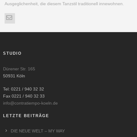
Ausgeglichenheit, die diesem Tanzstil traditionell innewohnen.
STUDIO
Dürener Str. 165
50931 Köln
Tel: 0221 / 940 32 32
Fax 0221 / 940 32 33
info@contratiempo-koeln.de
LETZTE BEITRÄGE
DIE NEUE WELT – MY WAY