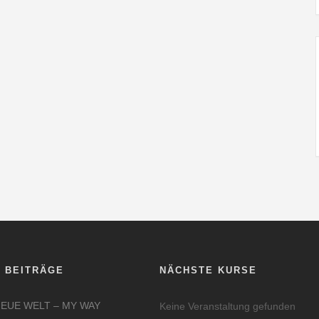
 BEITRÄGE
NÄCHSTE KURSE
NEUE WELT – MY WAY
Keine Veranstaltung gefunden