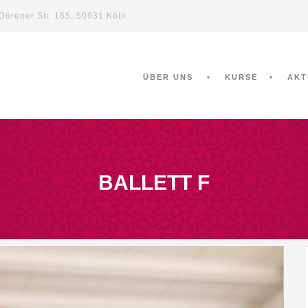
Dürener Str. 165, 50931 Köln
ÜBER UNS
KURSE
AKT
BALLETT F