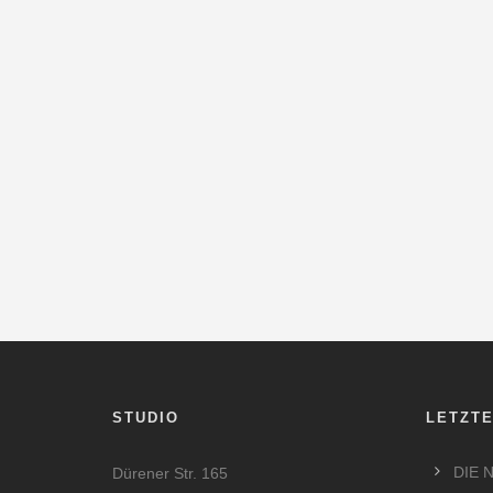
STUDIO
LETZTE
DIE 
Dürener Str. 165